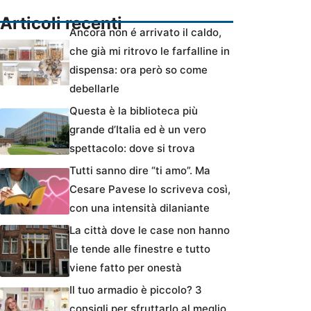
Articoli recenti
Ancora non é arrivato il caldo,
che già mi ritrovo le farfalline in
dispensa: ora però so come
debellarle
Questa è la biblioteca più
grande d’Italia ed è un vero
spettacolo: dove si trova
Tutti sanno dire “ti amo”. Ma
Cesare Pavese lo scriveva così,
con una intensità dilaniante
La città dove le case non hanno
le tende alle finestre e tutto
viene fatto per onestà
Il tuo armadio è piccolo? 3
consigli per sfruttarlo al meglio