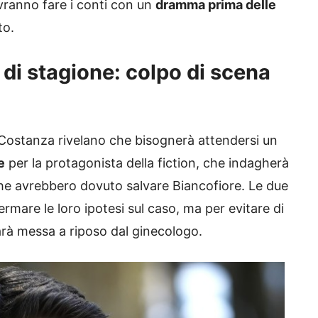
ovranno fare i conti con un
dramma prima delle
to.
 di stagione: colpo di scena
i Costanza rivelano che bisognerà attendersi un
e
per la protagonista della fiction, che indagherà
 che avrebbero dovuto salvare Biancofiore. Le due
rmare le loro ipotesi sul caso, ma per evitare di
arà messa a riposo dal ginecologo.