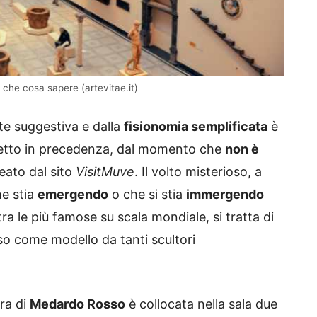
che cosa sapere (artevitae.it)
te suggestiva e dalla
fisionomia semplificata
è
detto in precedenza, dal momento che
non è
eato dal sito
VisitMuve
. Il volto misterioso, a
he stia
emergendo
o che si stia
immergendo
a le più famose su scala mondiale, si tratta di
so come modello da tanti scultori
era di
Medardo Rosso
è collocata nella sala due