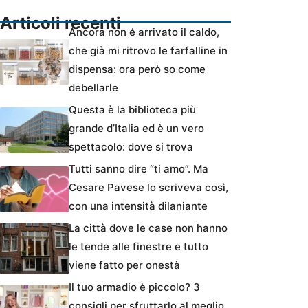
Articoli recenti
Ancora non é arrivato il caldo,
che già mi ritrovo le farfalline in
dispensa: ora però so come
debellarle
Questa è la biblioteca più
grande d’Italia ed è un vero
spettacolo: dove si trova
Tutti sanno dire “ti amo”. Ma
Cesare Pavese lo scriveva così,
con una intensità dilaniante
La città dove le case non hanno
le tende alle finestre e tutto
viene fatto per onestà
Il tuo armadio è piccolo? 3
consigli per sfruttarlo al meglio