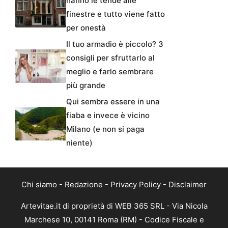
hanno le tende alle
finestre e tutto viene fatto
per onestà
Il tuo armadio è piccolo? 3
consigli per sfruttarlo al
meglio e farlo sembrare
più grande
Qui sembra essere in una
fiaba e invece è vicino
Milano (e non si paga
niente)
Chi siamo
-
Redazione
-
Privacy Policy
-
Disclaimer
Artevitae.it di proprietà di WEB 365 SRL - Via Nicola
Marchese 10, 00141 Roma (RM) - Codice Fiscale e