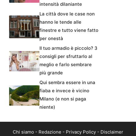
intensità dilaniante
La città dove le case non
hanno le tende alle
finestre e tutto viene fatto
per onestà
Il tuo armadio è piccolo? 3
consigli per sfruttarlo al
meglio e farlo sembrare
più grande
Qui sembra essere in una
fiaba e invece è vicino
Milano (e non si paga
niente)
Chi siamo
-
Redazione
-
Privacy Policy
-
Disclaimer