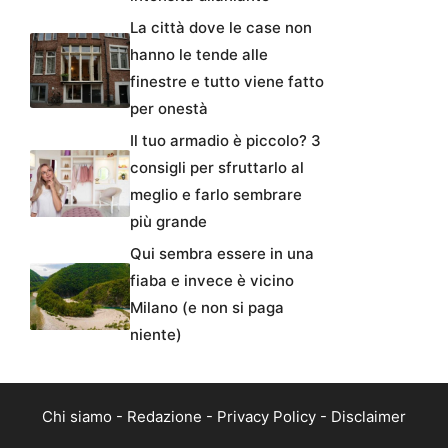
La città dove le case non
hanno le tende alle
finestre e tutto viene fatto
per onestà
Il tuo armadio è piccolo? 3
consigli per sfruttarlo al
meglio e farlo sembrare
più grande
Qui sembra essere in una
fiaba e invece è vicino
Milano (e non si paga
niente)
Chi siamo
-
Redazione
-
Privacy Policy
-
Disclaimer